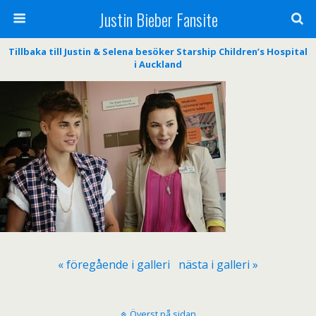
Justin Bieber Fansite
Tillbaka till Justin & Selena besöker Starship Children’s Hospital
i Auckland
« föregående i galleri
nästa i galleri »
Överst på sidan