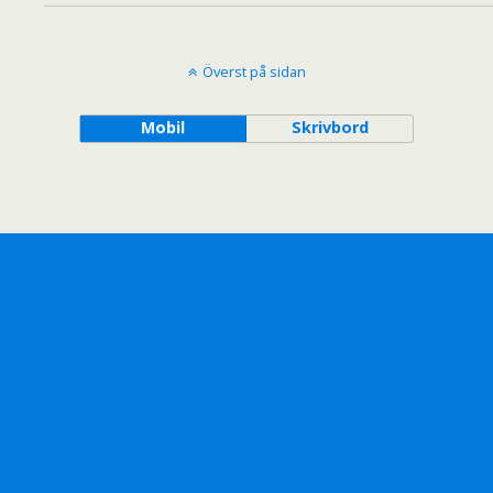
Överst på sidan
Mobil
Skrivbord