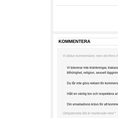
KOMMENTERA
Vi älskar kommentarer, men det finns nå
Vi tolererar inte kränkningar, trakas
tillhörighet, religion, sexuell läggning
Du får inte göra reklam för kommers
Håll en vänlig ton och respektera a
Din emailadress krävs för att komm
Obligatoriska fält är markerade med
*