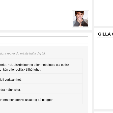
GILLA
gra regler du måste hålla dig till:
serier, hot, diskriminering eller mobbing p g a etnisk
, kön eller politisk tillhörighet.
iell verksamhet.
ndra människor.
entera men den visas aldrig på bloggen.