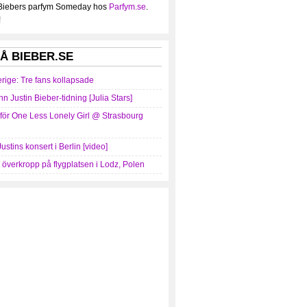
 Biebers parfym Someday hos
Parfym.se
.
!
Å BIEBER.SE
erige: Tre fans kollapsade
nn Justin Bieber-tidning [Julia Stars]
mför One Less Lonely Girl @ Strasbourg
Justins konsert i Berlin [video]
r överkropp på flygplatsen i Lodz, Polen