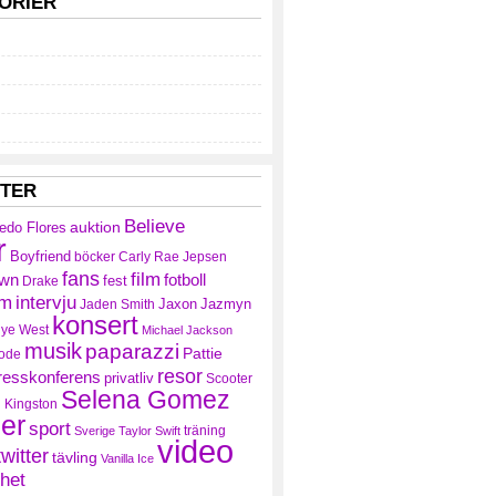
ORIER
TTER
Believe
auktion
redo Flores
r
Boyfriend
böcker
Carly Rae Jepsen
fans
film
own
fotboll
fest
Drake
am
intervju
Jaxon
Jazmyn
Jaden Smith
konsert
ye West
Michael Jackson
musik
paparazzi
Pattie
ode
resor
resskonferens
privatliv
Scooter
Selena Gomez
 Kingston
ler
sport
träning
Sverige
Taylor Swift
video
twitter
tävling
Vanilla Ice
het