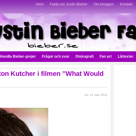
Hem
Fakta om Justin Bieber
Om bloggen
Kontakt
Handla Bieber-grejer
Frågor och svar
Diskografi
Fan art
Låttexter
ton Kutcher i filmen ”What Would
tor, 31 mar 2011