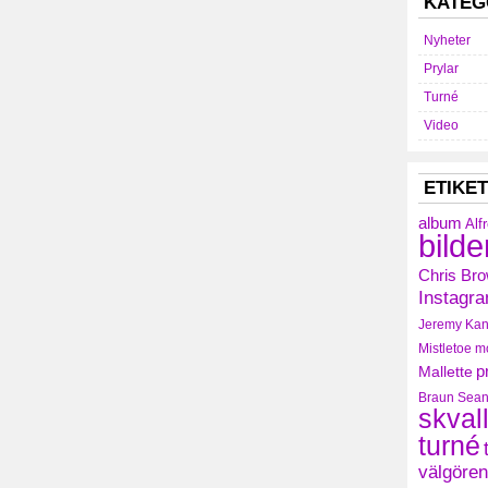
KATEG
Nyheter
Prylar
Turné
Video
ETIKE
album
Alf
bilde
Chris Br
Instagr
Jeremy
Kan
Mistletoe
m
Mallette
p
Braun
Sean
skval
turné
välgören