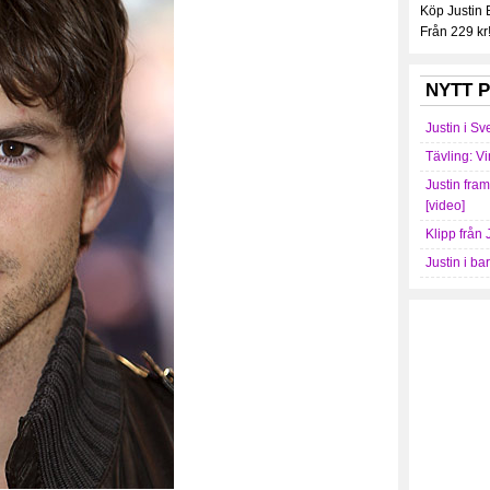
Köp Justin
Från 229 kr
NYTT P
Justin i Sv
Tävling: Vi
Justin fra
[video]
Klipp från 
Justin i ba