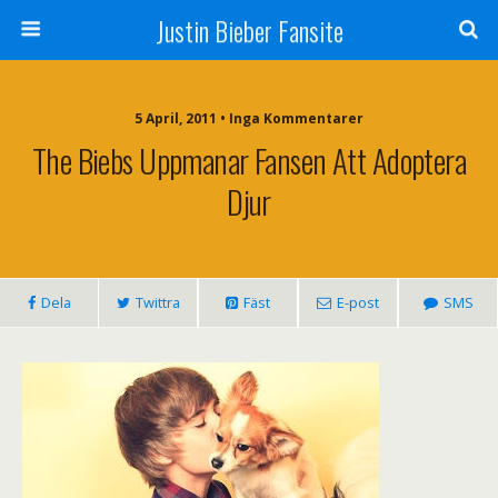
Justin Bieber Fansite
5 April, 2011 • Inga Kommentarer
The Biebs Uppmanar Fansen Att Adoptera
Djur
Dela
Twittra
Fäst
E-post
SMS