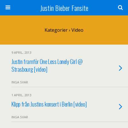
Justin Bieber Fansite
Kategorier ›
Video
9 APRIL, 2013
Justin framför One Less Lonely Girl @
Strasbourg [video]
INGA SVAR
1 APRIL, 2013
Klipp från Justins konsert i Berlin [video]
INGA SVAR