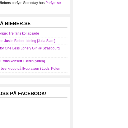
 Biebers parfym Someday hos
Parfym.se
.
!
Å BIEBER.SE
erige: Tre fans kollapsade
nn Justin Bieber-tidning [Julia Stars]
mför One Less Lonely Girl @ Strasbourg
Justins konsert i Berlin [video]
r överkropp på flygplatsen i Lodz, Polen
 OSS PÅ FACEBOOK!