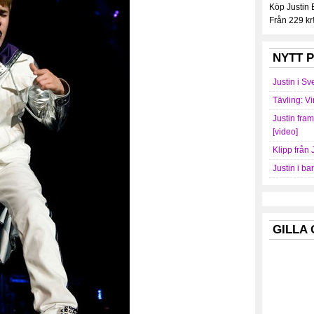
Köp Justin
Från 229 kr
NYTT P
Justin i Sv
Tävling: Vi
Justin fra
[video]
Klipp från 
Justin i ba
GILLA