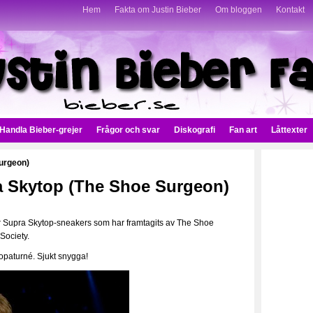
Hem
Fakta om Justin Bieber
Om bloggen
Kontakt
Handla Bieber-grejer
Frågor och svar
Diskografi
Fan art
Låttexter
urgeon)
a Skytop (The Shoe Surgeon)
ar Supra Skytop-sneakers som har framtagits av The Shoe
Society.
ropaturné. Sjukt snygga!