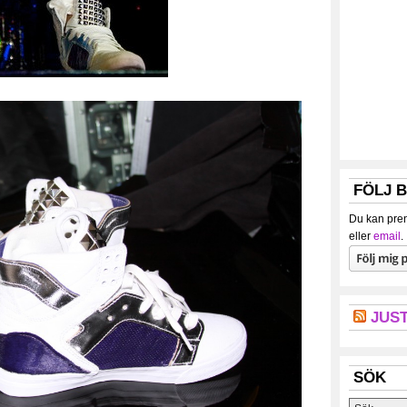
FÖLJ 
Du kan pren
eller
email
.
JUST
SÖK