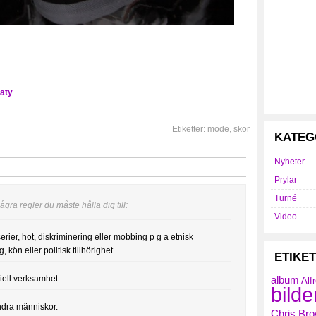
taty
Etiketter:
mode
,
skor
KATEG
Nyheter
Prylar
Turné
gra regler du måste hålla dig till:
Video
serier, hot, diskriminering eller mobbing p g a etnisk
, kön eller politisk tillhörighet.
ETIKE
iell verksamhet.
album
Alf
bilde
ndra människor.
Chris Br