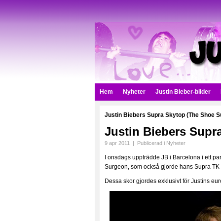
Hem
Nyheter
Justin Bieber-bilder
Justin Biebers Supra Skytop (The Shoe S
Justin Biebers Supr
9 apr 2011
|
Publicerad i
Nyheter
I onsdags uppträdde JB i Barcelona i ett p
Surgeon, som också gjorde hans Supra TK 
Dessa skor gjordes exklusivt för Justins eu