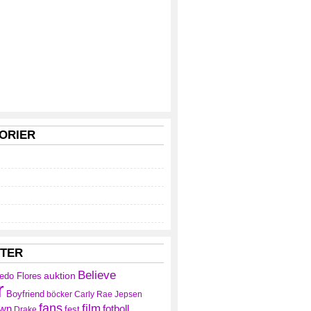
ORIER
TTER
Believe
auktion
redo Flores
r
Boyfriend
böcker
Carly Rae Jepsen
fans
film
own
fotboll
fest
Drake