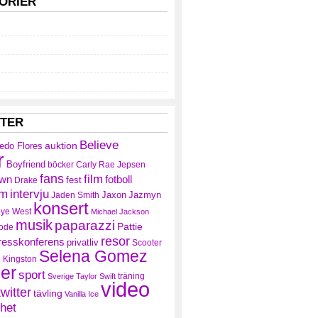
ORIER
TTER
Believe
auktion
redo Flores
r
Boyfriend
böcker
Carly Rae Jepsen
fans
film
own
fotboll
fest
Drake
am
intervju
Jaxon
Jazmyn
Jaden Smith
konsert
ye West
Michael Jackson
musik
paparazzi
Pattie
ode
resor
resskonferens
privatliv
Scooter
Selena Gomez
 Kingston
ler
sport
träning
Sverige
Taylor Swift
video
twitter
tävling
Vanilla Ice
het