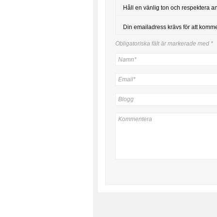
Håll en vänlig ton och respektera a
Din emailadress krävs för att komm
Obligatoriska fält är markerade med
*