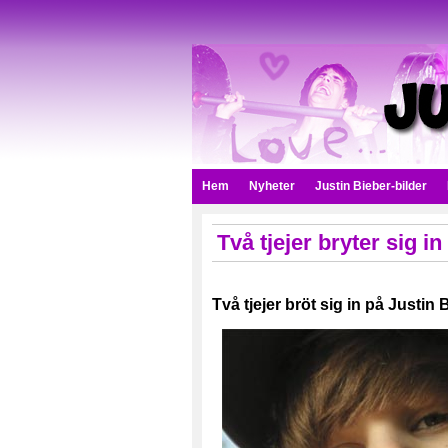
Hem
Nyheter
Justin Bieber-bilder
Två tjejer bryter sig in
Två tjejer bröt sig in på Justin