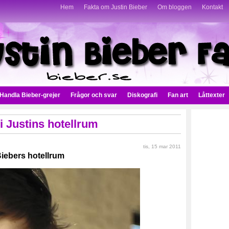
Hem
Fakta om Justin Bieber
Om bloggen
Kontakt
Handla Bieber-grejer
Frågor och svar
Diskografi
Fan art
Låttexter
 i Justins hotellrum
tis, 15 mar 2011
 Biebers hotellrum