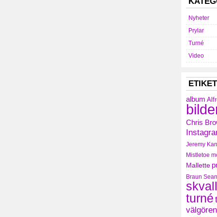
KATEG
Nyheter
Prylar
Turné
Video
ETIKE
album
Alf
bilde
Chris Br
Instagr
Jeremy
Kan
Mistletoe
m
Mallette
p
Braun
Sean
skval
turné
välgören