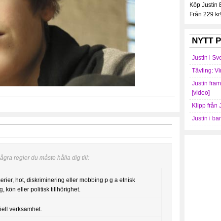
Köp Justin
Från 229 kr
NYTT P
Justin i Sv
Tävling: Vi
Justin fra
[video]
Klipp från 
Justin i ba
gra regler du måste hålla dig till:
serier, hot, diskriminering eller mobbing p g a etnisk
, kön eller politisk tillhörighet.
iell verksamhet.