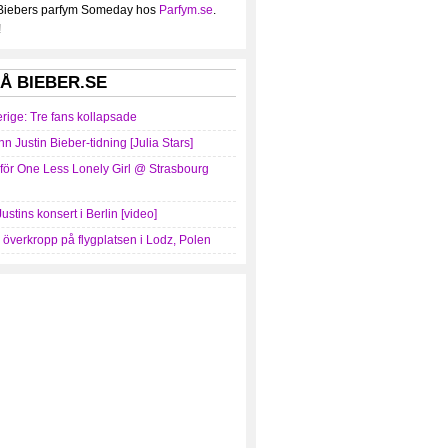
 Biebers parfym Someday hos
Parfym.se
.
!
Å BIEBER.SE
erige: Tre fans kollapsade
nn Justin Bieber-tidning [Julia Stars]
mför One Less Lonely Girl @ Strasbourg
Justins konsert i Berlin [video]
r överkropp på flygplatsen i Lodz, Polen