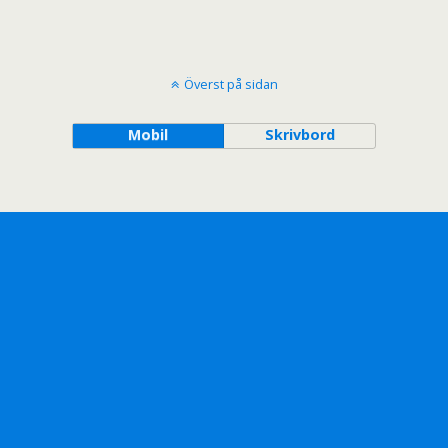
Överst på sidan
Mobil
Skrivbord