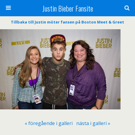
Justin Bieber Fansite
Tillbaka till Justin möter fansen på Boston Meet & Greet
« föregående i galleri
nästa i galleri »