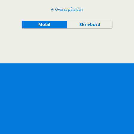
Överst på sidan
Mobil
Skrivbord