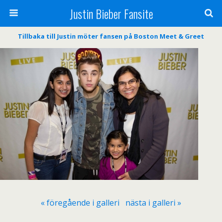
Justin Bieber Fansite
Tillbaka till Justin möter fansen på Boston Meet & Greet
« föregående i galleri
nästa i galleri »