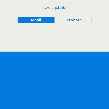
Överst på sidan
Mobil
Skrivbord