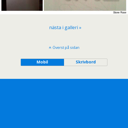
nästa i galleri »
Överst på sidan
Mobil
Skrivbord