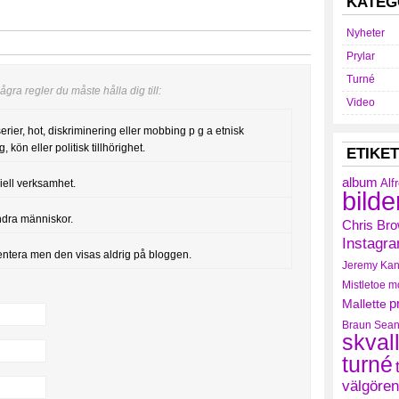
KATEG
Nyheter
Prylar
Turné
gra regler du måste hålla dig till:
Video
serier, hot, diskriminering eller mobbing p g a etnisk
, kön eller politisk tillhörighet.
ETIKE
album
Alf
iell verksamhet.
bilde
ndra människor.
Chris Br
Instagr
entera men den visas aldrig på bloggen.
Jeremy
Kan
Mistletoe
m
Mallette
p
Braun
Sean
skval
turné
välgören