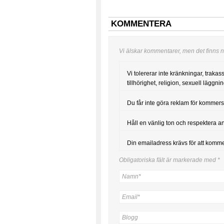
KOMMENTERA
Vi älskar kommentarer, men det finns nå
Vi tolererar inte kränkningar, trakas
tillhörighet, religion, sexuell läggning
Du får inte göra reklam för kommers
Håll en vänlig ton och respektera a
Din emailadress krävs för att komm
Obligatoriska fält är markerade med
*