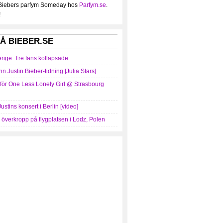
 Biebers parfym Someday hos
Parfym.se
.
!
Å BIEBER.SE
erige: Tre fans kollapsade
nn Justin Bieber-tidning [Julia Stars]
mför One Less Lonely Girl @ Strasbourg
Justins konsert i Berlin [video]
r överkropp på flygplatsen i Lodz, Polen