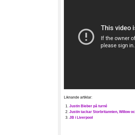
Liknande artiklar:
Justin Bieber på turné
Justin tackar Storbritannien, Willow o
JB i Liverpool