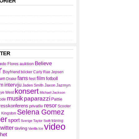
ORIER
TTER
Believe
auktion
redo Flores
r
Boyfriend
böcker
Carly Rae Jepsen
fans
film
own
fotboll
fest
Drake
am
intervju
Jaxon
Jazmyn
Jaden Smith
konsert
ye West
Michael Jackson
musik
paparazzi
Pattie
ode
resor
resskonferens
privatliv
Scooter
Selena Gomez
 Kingston
ler
sport
träning
Sverige
Taylor Swift
video
twitter
tävling
Vanilla Ice
het