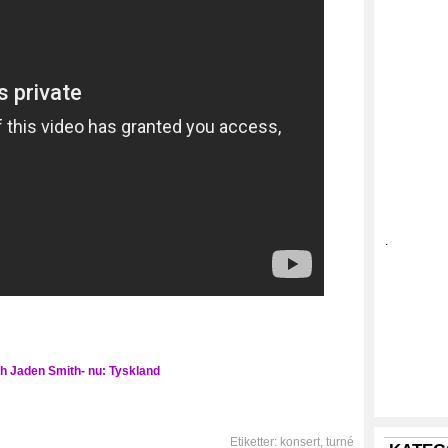
.
ch Jaden Smith- nu: Tyskland
Etiketter:
konsert
,
turné