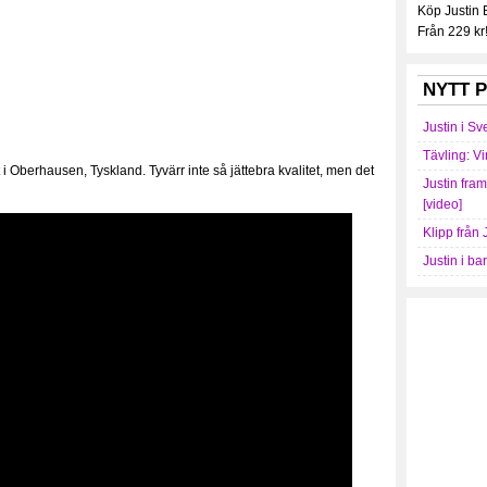
Köp Justin
Från 229 kr
NYTT P
Justin i Sv
Tävling: Vi
i Oberhausen, Tyskland. Tyvärr inte så jättebra kvalitet, men det
Justin fra
[video]
Klipp från 
Justin i ba