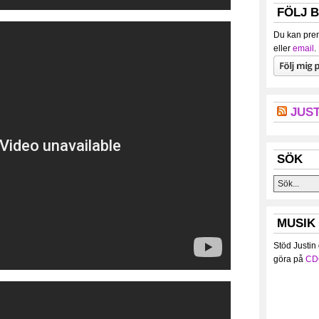
FÖLJ 
Du kan pren
eller
email
.
JUST
SÖK
MUSIK
Stöd Justin
göra på
CD