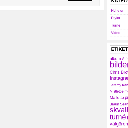
KATEG
Nyheter
Prylar
Turné
Video
ETIKE
album
Alf
bilde
Chris Br
Instagr
Jeremy
Kan
Mistletoe
m
Mallette
p
Braun
Sean
skval
turné
välgören