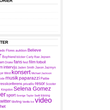
ORIER
TTER
Believe
auktion
redo Flores
r
Boyfriend
böcker
Carly Rae Jepsen
fans
film
own
fotboll
fest
Drake
am
intervju
Jaxon
Jazmyn
Jaden Smith
konsert
ye West
Michael Jackson
musik
paparazzi
Pattie
ode
resor
resskonferens
privatliv
Scooter
Selena Gomez
 Kingston
ler
sport
träning
Sverige
Taylor Swift
video
twitter
tävling
Vanilla Ice
het