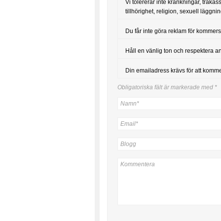
Vi tolererar inte kränkningar, trakas
tillhörighet, religion, sexuell läggning
Du får inte göra reklam för kommers
Håll en vänlig ton och respektera a
Din emailadress krävs för att komm
Obligatoriska fält är markerade med
*