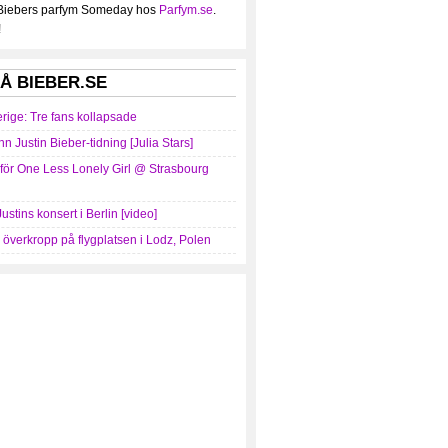
 Biebers parfym Someday hos
Parfym.se
.
!
Å BIEBER.SE
erige: Tre fans kollapsade
nn Justin Bieber-tidning [Julia Stars]
mför One Less Lonely Girl @ Strasbourg
Justins konsert i Berlin [video]
r överkropp på flygplatsen i Lodz, Polen