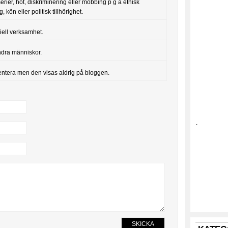
serier, hot, diskriminering eller mobbing p g a etnisk
, kön eller politisk tillhörighet.
iell verksamhet.
ndra människor.
entera men den visas aldrig på bloggen.
.