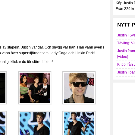
Köp Justin
Från 229 kr
NYTT P
Justin i Sv
Tävling: Vi
 av stapeln. Justin var där. Och snygg var han! Han vann även i
Justin fra
 han vann över superstjärnor som Lady Gaga och Linkin Park!
[video]
ligt klickar du för större bilder!
Klipp från 
Justin i ba