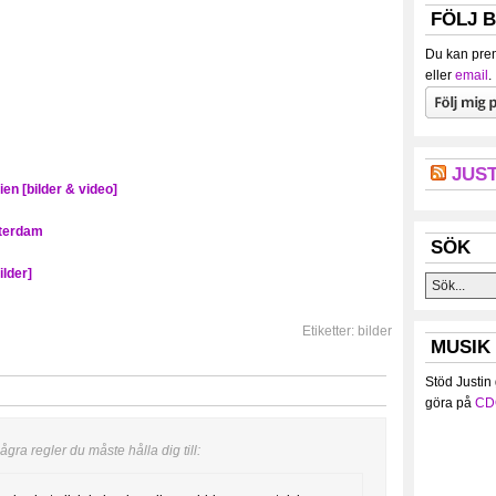
FÖLJ 
Du kan pren
eller
email
.
JUST
ien [bilder & video]
tterdam
SÖK
ilder]
Etiketter:
bilder
MUSIK
Stöd Justin
göra på
CD
gra regler du måste hålla dig till: