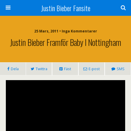
Justin Bieber Fansite
25 Mars, 2011 • Inga Kommentarer
Justin Bieber Framför Baby I Nottingham
Dela
Twittra
Fäst
E-post
SMS