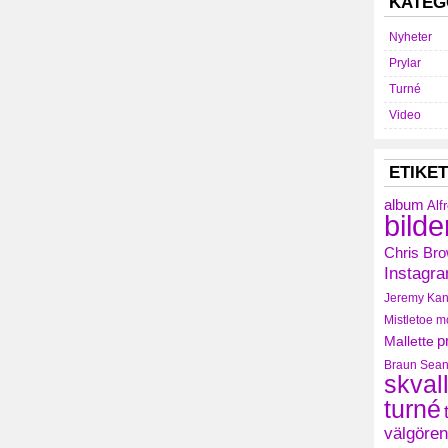
KATEG
Nyheter
Prylar
Turné
Video
ETIKE
album
Alf
bilde
Chris Br
Instagr
Jeremy
Kan
Mistletoe
m
Mallette
p
Braun
Sean
skval
turné
välgören