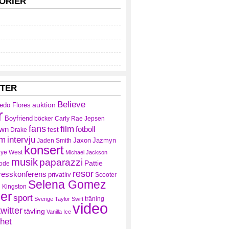
ORIER
TTER
Believe
auktion
redo Flores
r
Boyfriend
böcker
Carly Rae Jepsen
fans
film
own
fotboll
fest
Drake
am
intervju
Jaxon
Jazmyn
Jaden Smith
konsert
ye West
Michael Jackson
musik
paparazzi
Pattie
ode
resor
resskonferens
privatliv
Scooter
Selena Gomez
 Kingston
ler
sport
träning
Sverige
Taylor Swift
video
twitter
tävling
Vanilla Ice
het