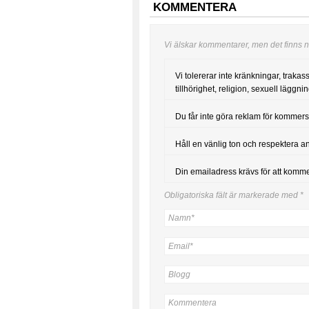
KOMMENTERA
Vi älskar kommentarer, men det finns nå
Vi tolererar inte kränkningar, trakas
tillhörighet, religion, sexuell läggning
Du får inte göra reklam för kommers
Håll en vänlig ton och respektera a
Din emailadress krävs för att komm
Obligatoriska fält är markerade med
*