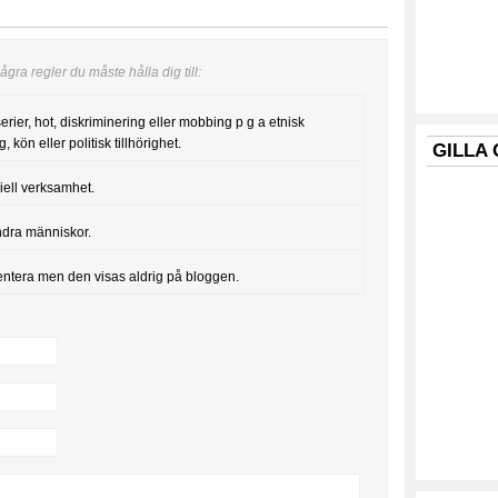
gra regler du måste hålla dig till:
serier, hot, diskriminering eller mobbing p g a etnisk
, kön eller politisk tillhörighet.
GILLA
iell verksamhet.
ndra människor.
entera men den visas aldrig på bloggen.