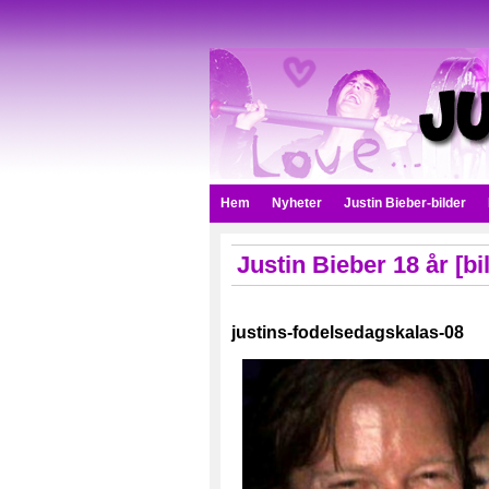
Hem
Nyheter
Justin Bieber-bilder
Justin Bieber 18 år [bi
justins-fodelsedagskalas-08