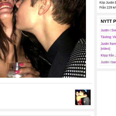
Köp Justin
Från 229 kr
NYTT P
Justin i Sv
Tävling: Vi
Justin fra
[video]
Klipp från 
Justin i ba