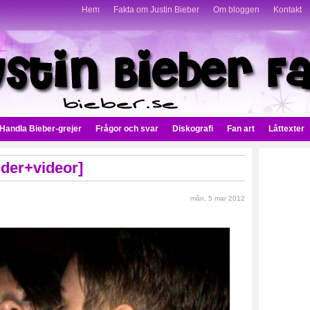
Hem
Fakta om Justin Bieber
Om bloggen
Kontakt
Handla Bieber-grejer
Frågor och svar
Diskografi
Fan art
Låttexter
lder+videor]
mån, 5 mar 2012