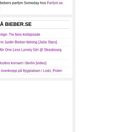
 Biebers parfym Someday hos
Parfym.se
.
!
Å BIEBER.SE
erige: Tre fans kollapsade
nn Justin Bieber-tidning [Julia Stars]
mför One Less Lonely Girl @ Strasbourg
Justins konsert i Berlin [video]
r överkropp på flygplatsen i Lodz, Polen