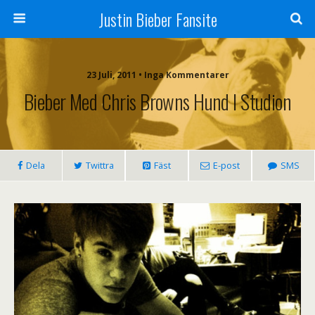
Justin Bieber Fansite
23 Juli, 2011 • Inga Kommentarer
Bieber Med Chris Browns Hund I Studion
Dela
Twittra
Fäst
E-post
SMS