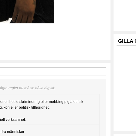
GILLA
gra regler du måste hålla dig till:
serier, hot, diskriminering eller mobbing p g a etnisk
, kön eller politisk tillhörighet.
iell verksamhet.
ndra människor.