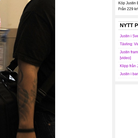
Köp Justin
Från 229 kr
NYTT P
Justin i Sv
Tävling: Vi
Justin fra
[video]
Klipp från 
Justin i ba