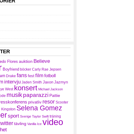
ORIER
TTER
Believe
auktion
redo Flores
r
Boyfriend
böcker
Carly Rae Jepsen
fans
film
own
fotboll
fest
Drake
am
intervju
Jaxon
Jazmyn
Jaden Smith
konsert
ye West
Michael Jackson
musik
paparazzi
Pattie
ode
resor
resskonferens
privatliv
Scooter
Selena Gomez
 Kingston
ler
sport
träning
Sverige
Taylor Swift
video
twitter
tävling
Vanilla Ice
het