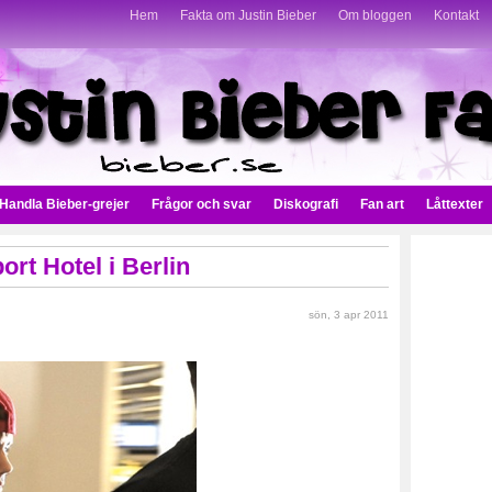
Hem
Fakta om Justin Bieber
Om bloggen
Kontakt
Handla Bieber-grejer
Frågor och svar
Diskografi
Fan art
Låttexter
rt Hotel i Berlin
sön, 3 apr 2011