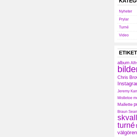
KATEG
Nyheter
Prylar
Turné
Video
ETIKE
album
Alf
bilde
Chris Br
Instagr
Jeremy
Kan
Mistletoe
m
Mallette
p
Braun
Sean
skval
turné
välgören