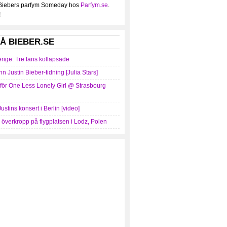
 Biebers parfym Someday hos
Parfym.se
.
!
Å BIEBER.SE
erige: Tre fans kollapsade
nn Justin Bieber-tidning [Julia Stars]
mför One Less Lonely Girl @ Strasbourg
Justins konsert i Berlin [video]
r överkropp på flygplatsen i Lodz, Polen