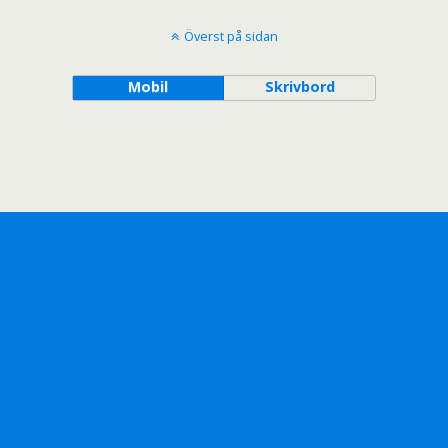
Överst på sidan
Mobil
Skrivbord