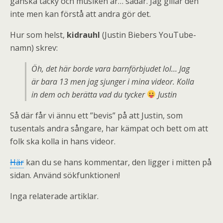
ganska tacky och musiken är… sådär. Jag gillar den
inte men kan förstå att andra gör det.
Hur som helst,
kidrauhl
(Justin Biebers YouTube-
namn) skrev:
Öh, det här borde vara barnförbjudet lol… Jag
är bara 13 men jag sjunger i mina videor. Kolla
in dem och berätta vad du tycker
Justin
Så där får vi ännu ett ”bevis” på att Justin, som
tusentals andra sångare, har kämpat och bett om att
folk ska kolla in hans videor.
Här
kan du se hans kommentar, den ligger i mitten på
sidan. Använd sökfunktionen!
Inga relaterade artiklar.