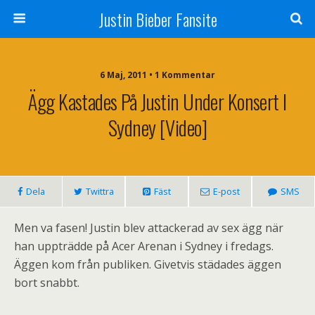
Justin Bieber Fansite
6 Maj, 2011 • 1 Kommentar
Ägg Kastades På Justin Under Konsert I
Sydney [video]
Dela
Twittra
Fäst
E-post
SMS
Men va fasen! Justin blev attackerad av sex ägg när
han uppträdde på Acer Arenan i Sydney i fredags.
Äggen kom från publiken. Givetvis städades äggen
bort snabbt.