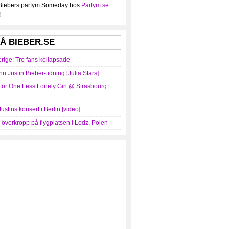
 Biebers parfym Someday hos
Parfym.se
.
!
Å BIEBER.SE
erige: Tre fans kollapsade
nn Justin Bieber-tidning [Julia Stars]
mför One Less Lonely Girl @ Strasbourg
Justins konsert i Berlin [video]
r överkropp på flygplatsen i Lodz, Polen