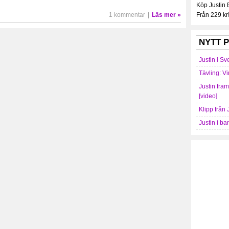
Köp Justin
1 kommentar
|
Läs mer »
Från 229 kr
NYTT P
Justin i Sv
Tävling: Vi
Justin fra
[video]
Klipp från 
Justin i ba