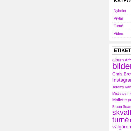
KATEG
Nyheter
Prylar
Turné
Video
ETIKE
album
Alf
bilde
Chris Br
Instagr
Jeremy
Kan
Mistletoe
m
Mallette
p
Braun
Sean
skval
turné
välgören