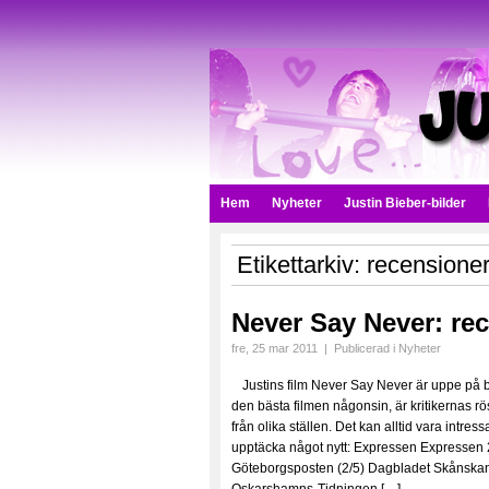
Hem
Nyheter
Justin Bieber-bilder
Etikettarkiv:
recensione
Never Say Never: re
fre, 25 mar 2011
|
Publicerad i
Nyheter
Justins film Never Say Never är uppe på 
den bästa filmen någonsin, är kritikernas r
från olika ställen. Det kan alltid vara intre
upptäcka något nytt: Expressen Expressen 
Göteborgsposten (2/5) Dagbladet Skånskan