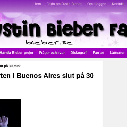
Hem
Fakta om Justin Bieber
Om bloggen
Kontakt
Handla Bieber-grejer
Frågor och svar
Diskografi
Fan art
Låttexter
lut på 30 min!
erten i Buenos Aires slut på 30