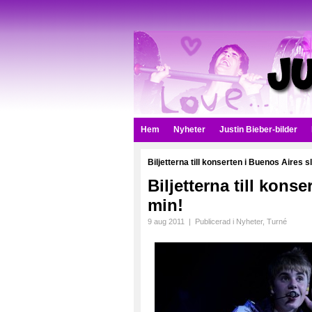
Hem
Nyheter
Justin Bieber-bilder
Biljetterna till konserten i Buenos Aires s
Biljetterna till kons
min!
9 aug 2011
|
Publicerad i
Nyheter
,
Turné