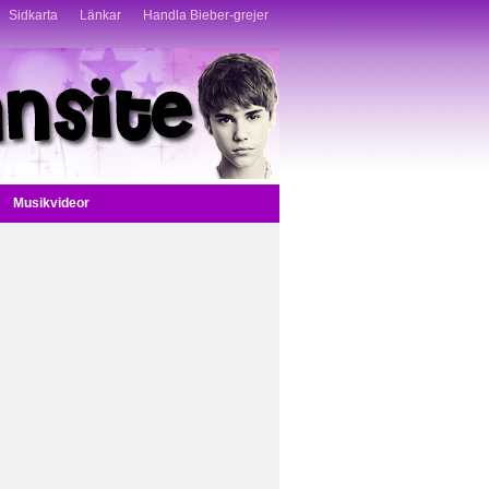
Sidkarta
Länkar
Handla Bieber-grejer
Musikvideor