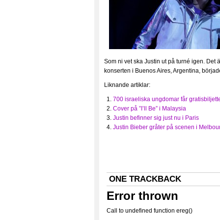
Som ni vet ska Justin ut på turné igen. Det 
konserten i Buenos Aires, Argentina, började
Liknande artiklar:
700 israeliska ungdomar får gratisbiljetter
Cover på ”I’ll Be” i Malaysia
Justin befinner sig just nu i Paris
Justin Bieber gråter på scenen i Melbou
ONE
TRACKBACK
Error thrown
Call to undefined function ereg()