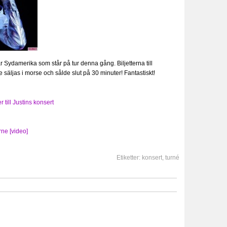
är Sydamerika som står på tur denna gång. Biljetterna till
 säljas i morse och sålde slut på 30 minuter! Fantastiskt!
 till Justins konsert
rne [video]
Etiketter:
konsert
,
turné