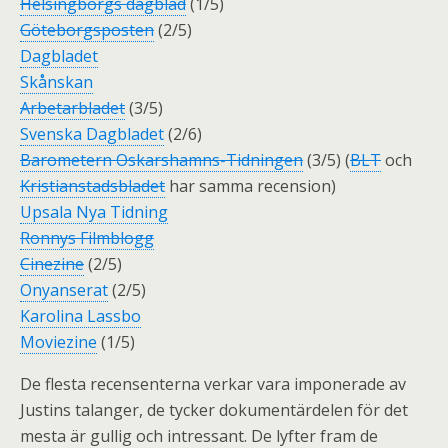
Helsingborgs dagblad
(1/5)
Göteborgsposten
(2/5)
Dagbladet
Skånskan
Arbetarbladet
(3/5)
Svenska Dagbladet
(2/6)
Barometern Oskarshamns-Tidningen
(3/5) (
BLT
och
Kristianstadsbladet
har samma recension)
Upsala Nya Tidning
Ronnys Filmblogg
Cinezine
(2/5)
Onyanserat
(2/5)
Karolina Lassbo
Moviezine
(1/5)
De flesta recensenterna verkar vara imponerade av
Justins talanger, de tycker dokumentärdelen för det
mesta är gullig och intressant. De lyfter fram de