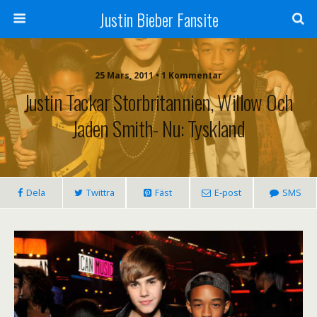
Justin Bieber Fansite
25 Mars, 2011 • 1 Kommentar
Justin Tackar Storbritannien, Willow Och
Jaden Smith- Nu: Tyskland
Dela
Twittra
Fäst
E-post
SMS