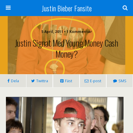
Justin Bieber Fansite
5 April, 2011 • 1 Kommentar
Justin Signat Med Young Money Cash
Money?
Dela
Twittra
Fäst
E-post
SMS