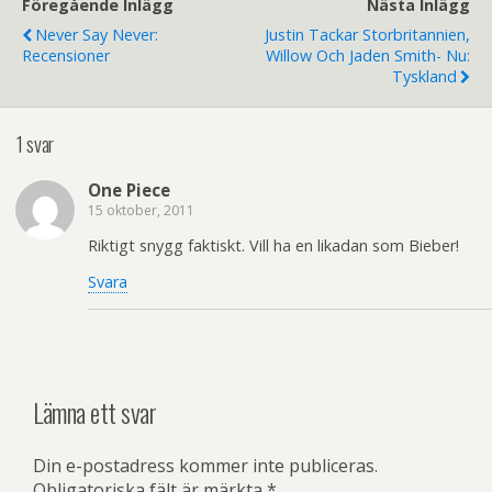
Föregående Inlägg
Nästa Inlägg
Never Say Never:
Justin Tackar Storbritannien,
Recensioner
Willow Och Jaden Smith- Nu:
Tyskland
1 svar
One Piece
15 oktober, 2011
Riktigt snygg faktiskt. Vill ha en likadan som Bieber!
Svara
Lämna ett svar
Din e-postadress kommer inte publiceras.
Obligatoriska fält är märkta
*